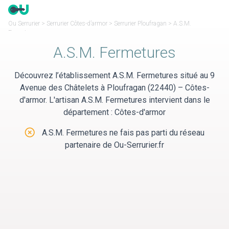
Panneau de gestion des cookies
Ou Serrurier
>
Serrurier Côtes-d’armor
>
Serrurier Ploufragan
>
A.S.M.
Fermetures
A.S.M. Fermetures
Découvrez l’établissement A.S.M. Fermetures situé au 9
Avenue des Châtelets à Ploufragan (22440) – Côtes-
d'armor. L'artisan A.S.M. Fermetures intervient dans le
département : Côtes-d'armor
A.S.M. Fermetures ne fais pas parti du réseau
partenaire de Ou-Serrurier.fr