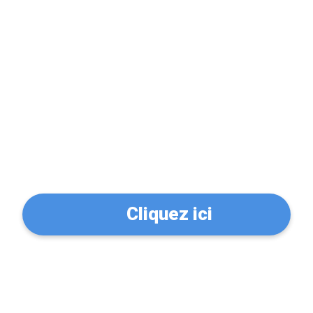
Problème de serrure?
Trouvez un serrurier à
Ploufragan (22440)
Cliquez ici