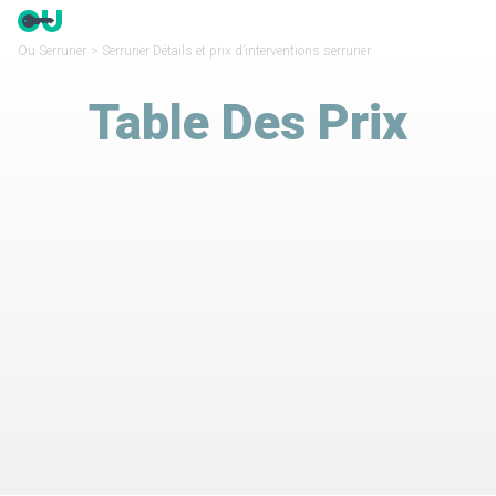
Panneau de gestion des cookies
Ou Serrurier
>
Serrurier Détails et prix d’interventions serrurier
Table Des Prix