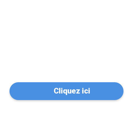
Problème de serrure?
Trouvez un serrurier à
Nantes (44100)
Cliquez ici