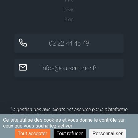
Devis
Blog
02 22 44 45 48
infos@ou-serrurier.fr
La gestion des avis clients est assurée par la plateforme
Trustpilot et fait l'objet d'un contrôle a posteriori. Ils sont
Ce site utilise des cookies et vous donne le contrôle sur
publiés pour une durée maximale de 10 ans.
ceux que vous souhaitez activer
Tout accepter
Tout refuser
Personnaliser