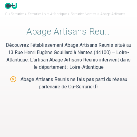
Panneau de gestion des cookies
Ou Serrurier
>
Serrurier Loire-Atlantique
>
Serrurier Nantes
>
Abage Artisans
Reunis
Abage Artisans Reunis
Découvrez l’établissement Abage Artisans Reunis situé au
13 Rue Henri Eugène Gouillard à Nantes (44100) – Loire-
Atlantique. L'artisan Abage Artisans Reunis intervient dans
le département : Loire-Atlantique
Abage Artisans Reunis ne fais pas parti du réseau
partenaire de Ou-Serrurier.fr