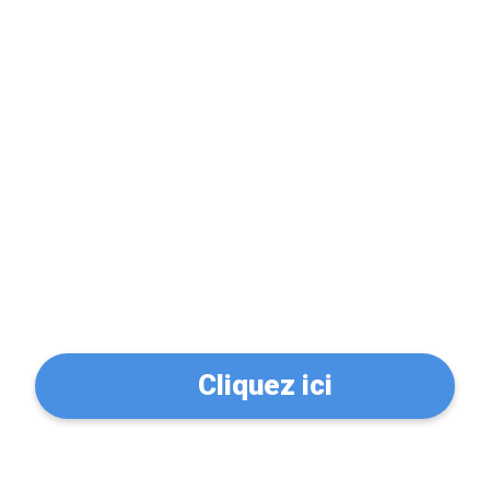
Problème de serrure?
Trouvez un serrurier à
Saint-Sébastien-sur-
Loire (44230)
Cliquez ici