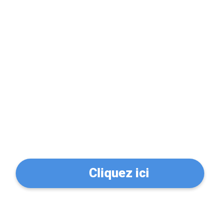
Problème de serrure?
Trouvez un serrurier à
Clermont-Ferrand
(63000)
Cliquez ici