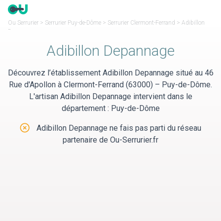
Panneau de gestion des cookies
Ou Serrurier
>
Serrurier Puy-de-Dôme
>
Serrurier Clermont-Ferrand
>
Adibillon
Depannage
Adibillon Depannage
Découvrez l’établissement Adibillon Depannage situé au 46
Rue d'Apollon à Clermont-Ferrand (63000) – Puy-de-Dôme.
L'artisan Adibillon Depannage intervient dans le
département : Puy-de-Dôme
Adibillon Depannage ne fais pas parti du réseau
partenaire de Ou-Serrurier.fr