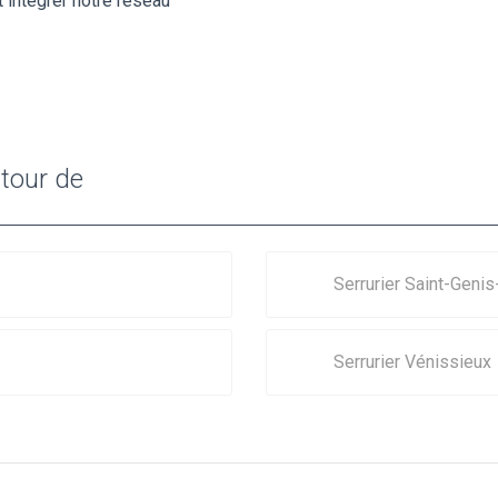
 intégrer notre réseau
utour de
Serrurier Saint-Genis
Serrurier Vénissieux