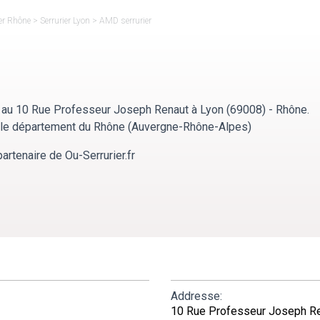
ier Rhône
>
Serrurier Lyon
>
AMD serrurier
 au 10 Rue Professeur Joseph Renaut à Lyon (69008) - Rhône.
ns le département du Rhône (Auvergne-Rhône-Alpes)
artenaire de Ou-Serrurier.fr
Addresse:
10 Rue Professeur Joseph R