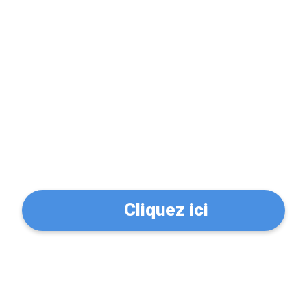
Problème de serrure?
Trouvez un serrurier à
Pacé (35740)
Cliquez ici