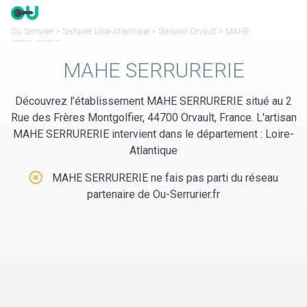
Panneau de gestion des cookies
Ou Serrurier
>
Serrurier Loire-Atlantique
>
Serrurier Orvault
>
MAHE
SERRURERIE
MAHE SERRURERIE
Découvrez l’établissement MAHE SERRURERIE situé au 2
Rue des Frères Montgolfier, 44700 Orvault, France. L'artisan
MAHE SERRURERIE intervient dans le département : Loire-
Atlantique
MAHE SERRURERIE ne fais pas parti du réseau
partenaire de Ou-Serrurier.fr