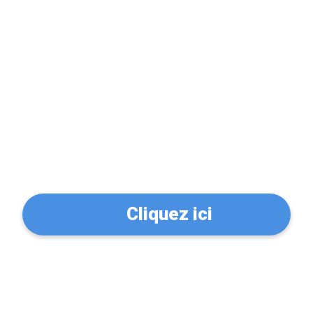
Problème de serrure?
Trouvez un serrurier à
Orvault (44700)
Cliquez ici