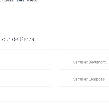
 intégrer notre réseau
utour de Gerzat
Serrurier Beaumont
Serrurier Lempdes