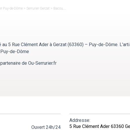
ier Puy-de-Dôme
>
Serrurier Gerzat
>
Bacouel Daniel
é au 5 Rue Clément Ader à Gerzat (63360) – Puy-de-Dôme. L'art
 : Puy-de-Dôme
partenaire de Ou-Serrurier.fr
Addresse:
5 Rue Clément Ader 63360 Ge
Ouvert 24h/24