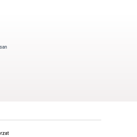
isan
rzat