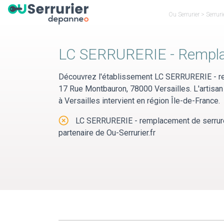
Panneau de gestion des cookies
Ou Serrurier
>
Serruri
Découvrez l'établissement LC SERRURERIE - re
17 Rue Montbauron, 78000 Versailles. L'artis
à Versailles intervient en région Île-de-France.
LC SERRURERIE - remplacement de serrure 
partenaire de Ou-Serrurier.fr