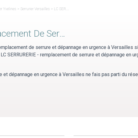
er Yvelines
>
Serrurier Versailles
>
LC SERRURERIE – remplacement de serrure et dépannage en urgence à Versailles
LC SERRURERIE - Remplacement De Serrure Et Dépannage En Urgence À Versailles
mplacement de serrure et dépannage en urgence à Versailles si
an LC SERRURERIE - remplacement de serrure et dépannage en u
et dépannage en urgence à Versailles ne fais pas parti du rés