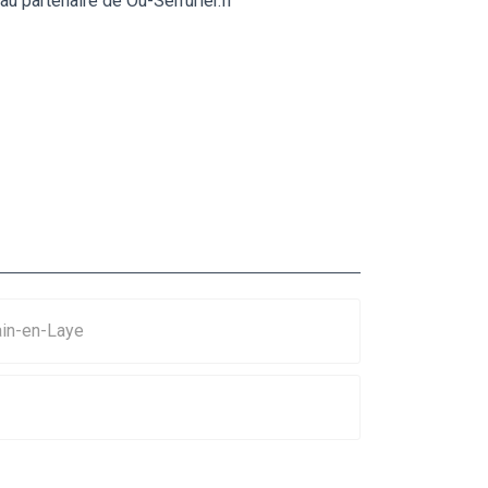
 partenaire de Ou-Serrurier.fr
ain-en-Laye