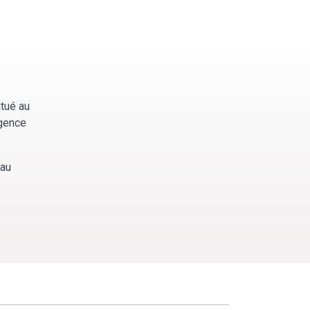
tué au
rgence
eau