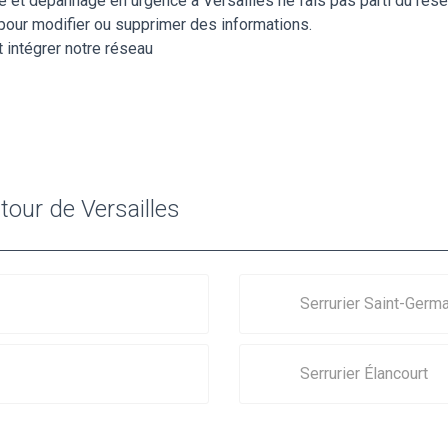
t dépannage en urgence à Versailles ne fais pas parti du réseau
pour modifier ou supprimer des informations.
 intégrer notre réseau
tour de Versailles
Serrurier Saint-Germ
Serrurier Élancourt