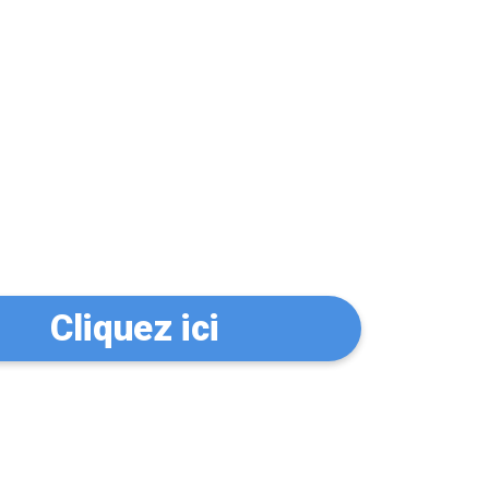
n serrurier à La
Cliquez ici