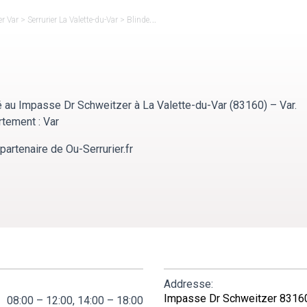
er Var
>
Serrurier La Valette-du-Var
>
Blindex France
é au Impasse Dr Schweitzer à La Valette-du-Var (83160) – Var.
rtement : Var
partenaire de Ou-Serrurier.fr
Addresse:
Impasse Dr Schweitzer 83160
08:00 – 12:00, 14:00 – 18:00