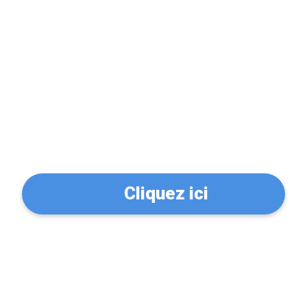
Problème de serrure?
Trouvez un serrurier à
Landivisiau (29400)
Cliquez ici