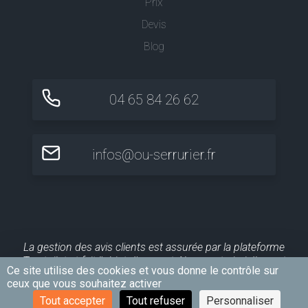
Prix
Devis
Blog
04 65 84 26 62
infos@ou-serrurier.fr
La gestion des avis clients est assurée par la plateforme
Trustpilot et fait l'objet d'un contrôle a posteriori. Ils sont
Ce site utilise des cookies et vous donne le contrôle sur
publiés pour une durée maximale de 10 ans.
ceux que vous souhaitez activer
Tout accepter
Tout refuser
Personnaliser