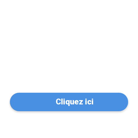
Problème de serrure?
Trouvez un serrurier à
Perpignan (66000)
Cliquez ici