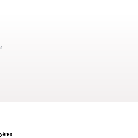
r.
yères