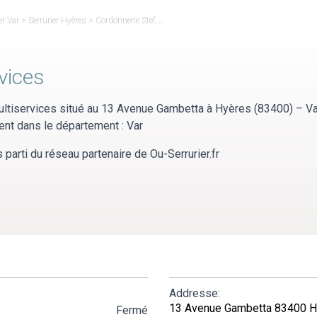
er Var
>
Serrurier Hyères
>
Cordonnerie Stef Multiservices
vices
ltiservices situé au 13 Avenue Gambetta à Hyères (83400) – Va
ient dans le département : Var
parti du réseau partenaire de Ou-Serrurier.fr
Addresse:
13 Avenue Gambetta 83400 H
Fermé