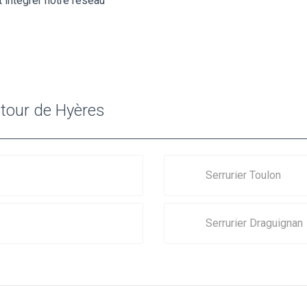
 intégrer notre réseau
utour de Hyères
Serrurier Toulon
Serrurier Draguignan