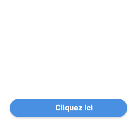
Problème de serrure?
Trouvez un serrurier à La
Baume-de-Transit
(26790)
Cliquez ici