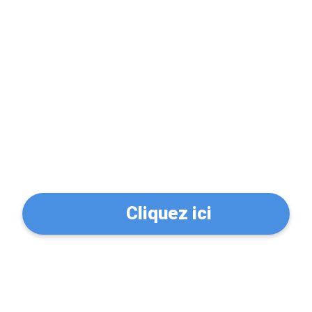
Problème de serrure?
Trouvez un serrurier à
Saint-Lô (50000)
Cliquez ici