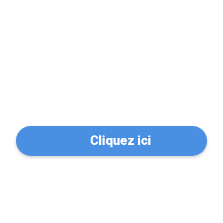
Problème de serrure?
Trouvez un serrurier à
Montluçon (03100)
Cliquez ici