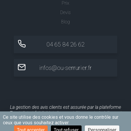
Prix
Devis
Blog
04 65 84 26 62
infos@ou-serrurier.fr
La gestion des avis clients est assurée par la plateforme
Trustpilot et fait l'objet d'un contrôle a posteriori. Ils sont
Ce site utilise des cookies et vous donne le contrôle sur
publiés pour une durée maximale de 10 ans.
ceux que vous souhaitez activer
Tout accepter
Tout refuser
Personnaliser