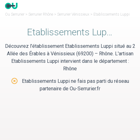
Panneau de gestion des cookies
Ou Serrurier
>
Serrurier Rhône
>
Serrurier Vénissieux
>
Etablissements Luppi
Etablissements Luppi
Découvrez l’établissement Etablissements Luppi situé au 2
Allée des Érables à Vénissieux (69200) – Rhône. L'artisan
Etablissements Luppi intervient dans le département :
Rhône
Etablissements Luppi ne fais pas parti du réseau
partenaire de Ou-Serrurier.fr