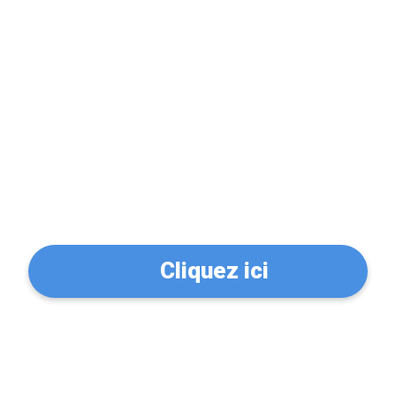
Problème de serrure?
Trouvez un serrurier à
Vénissieux (69200)
Cliquez ici