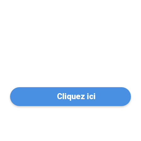
Problème de serrure?
Trouvez un serrurier à
Paris 16 (75016)
Cliquez ici