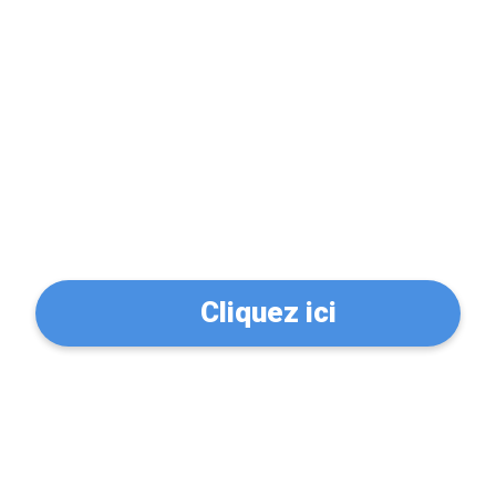
Problème de serrure?
Trouvez un serrurier à
Lillers (62190)
Cliquez ici