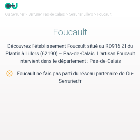
Panneau de gestion des cookies
Ou Serrurier
>
Serrurier Pas-de-Calais
>
Serrurier Lillers
>
Foucault
Foucault
Découvrez l’établissement Foucault situé au RD916 ZI du
Plantin à Lillers (62190) – Pas-de-Calais. L'artisan Foucault
intervient dans le département : Pas-de-Calais
Foucault ne fais pas parti du réseau partenaire de Ou-
Serrurier.fr