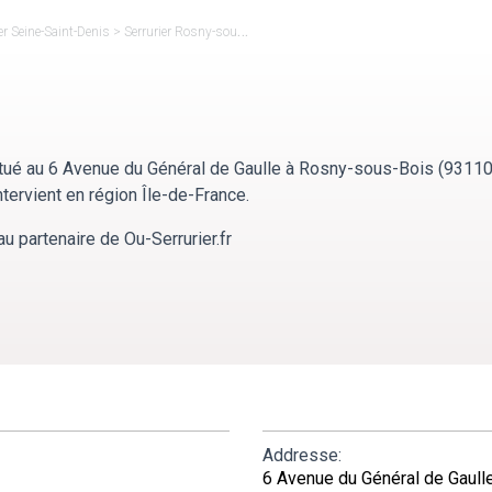
er Seine-Saint-Denis
>
Serrurier Rosny-sous-Bois
>
Godasse Service
tué au 6 Avenue du Général de Gaulle à Rosny-sous-Bois (93110
tervient en région Île-de-France.
u partenaire de Ou-Serrurier.fr
Addresse:
6 Avenue du Général de Gaul