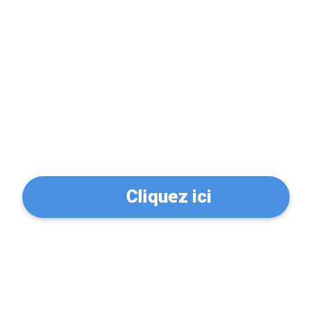
Problème de serrure?
Trouvez un serrurier à
Paris 11 (75011)
Cliquez ici