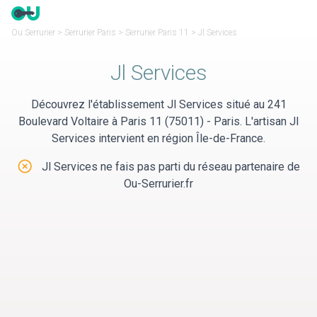
Panneau de gestion des cookies
Ou Serrurier
>
Serrurier Paris
>
Serrurier Paris 11
>
Jl Services
Jl Services
Découvrez l'établissement Jl Services situé au 241
Boulevard Voltaire à Paris 11 (75011) - Paris. L'artisan Jl
Services intervient en région Île-de-France.
Jl Services ne fais pas parti du réseau partenaire de
Ou-Serrurier.fr