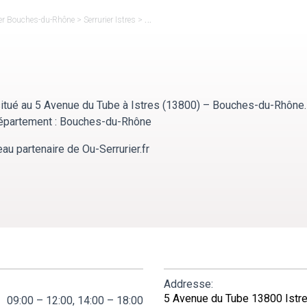
ier Bouches-du-Rhône
>
Serrurier Istres
>
Miroiterie D’istres
 situé au 5 Avenue du Tube à Istres (13800) – Bouches-du-Rhône.
e département : Bouches-du-Rhône
eau partenaire de Ou-Serrurier.fr
Addresse:
5 Avenue du Tube 13800 Istr
09:00 – 12:00, 14:00 – 18:00