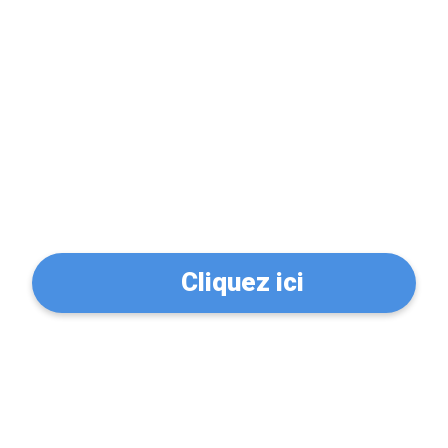
Problème de serrure?
Trouvez un serrurier à
Flers (61100)
Cliquez ici