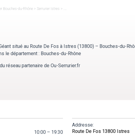
ier Bouches-du-Rhône
>
Serrurier Istres
>
Mister Minit Istres Géant
 Géant situé au Route De Fos à Istres (13800) – Bouches-du-Rhô
 dans le département : Bouches-du-Rhône
du réseau partenaire de Ou-Serrurier.fr
Addresse:
Route De Fos 13800 Istres
10:00 – 19:30