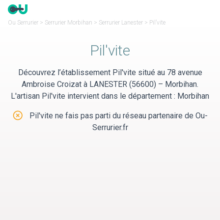
Panneau de gestion des cookies
Ou Serrurier
>
Serrurier Morbihan
>
Serrurier Lanester
>
Pil’vite
Pil'vite
Découvrez l’établissement Pil'vite situé au 78 avenue
Ambroise Croizat à LANESTER (56600) – Morbihan.
L'artisan Pil'vite intervient dans le département : Morbihan
Pil'vite ne fais pas parti du réseau partenaire de Ou-
Serrurier.fr