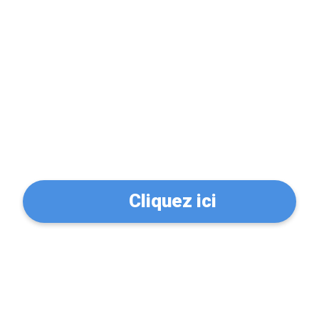
Problème de serrure?
Trouvez un serrurier à
LANESTER (56600)
Cliquez ici