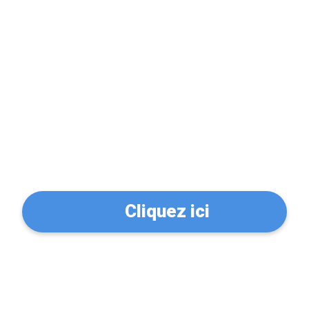
Problème de serrure?
Trouvez un serrurier à
Houdain (62150)
Cliquez ici