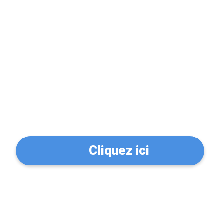
Problème de serrure?
Trouvez un serrurier à
Berthecourt (60370)
Cliquez ici