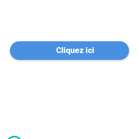
Trouvez un serrurier à
Épinay-sur-Seine (93800)
Cliquez ici