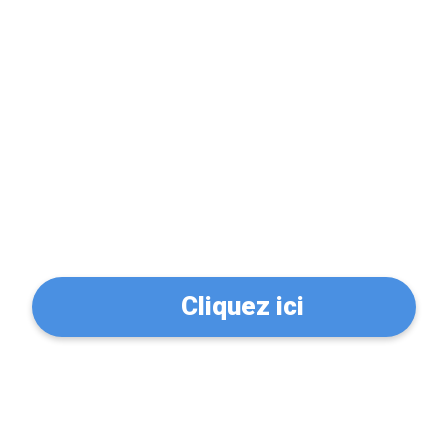
Problème de serrure?
Trouvez un serrurier à
Saint-Victour (19200)
Cliquez ici