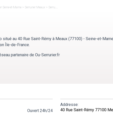
er Seine-et-Marne
>
Serrurier Meaux
>
Serrurerie Accès Pro
o situé au 40 Rue Saint-Rémy à Meaux (77100) - Seine-et-Marne
ion Île-de-France.
éseau partenaire de Ou-Serrurier.fr
Addresse:
40 Rue Saint-Rémy 77100 M
Ouvert 24h/24