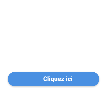
Problème de serrure?
Trouvez un serrurier à
Paris 15 (75015)
Cliquez ici