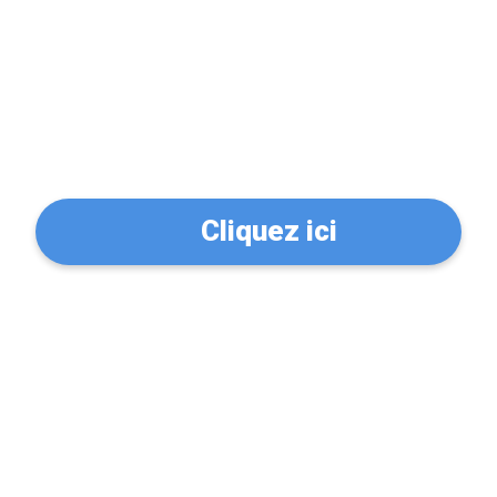
Trouvez un serrurier à
Saint-Germain-Laval
(77130)
Cliquez ici