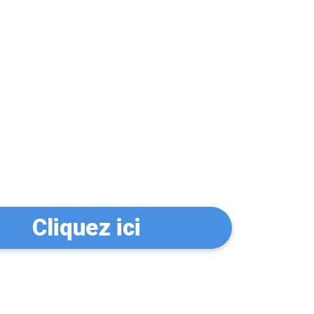
n serrurier à La
Cliquez ici