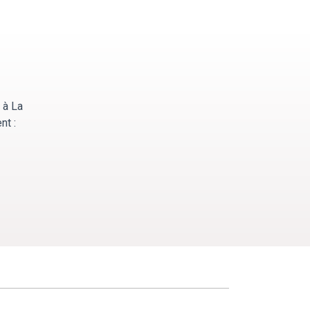
 à La
nt :