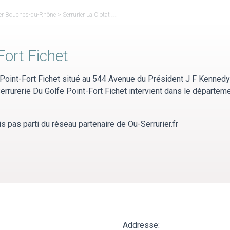
ier Bouches-du-Rhône
>
Serrurier La Ciotat
>
Serrurerie Du Golfe Point-Fort Fichet
Fort Fichet
Point-Fort Fichet situé au 544 Avenue du Président J F Kennedy
rrurerie Du Golfe Point-Fort Fichet intervient dans le départeme
s pas parti du réseau partenaire de Ou-Serrurier.fr
Addresse: