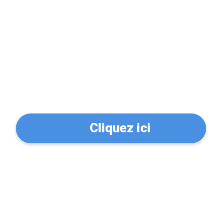
Problème de serrure?
Trouvez un serrurier à
Strasbourg (67000)
Cliquez ici