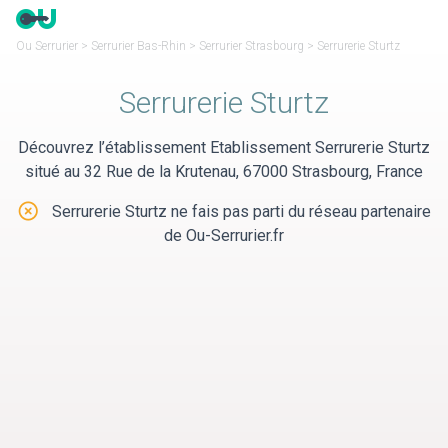
Panneau de gestion des cookies
Ou Serrurier
>
Serrurier Bas-Rhin
>
Serrurier Strasbourg
>
Serrurerie Sturtz
Serrurerie Sturtz
Découvrez l’établissement Etablissement Serrurerie Sturtz
situé au 32 Rue de la Krutenau, 67000 Strasbourg, France
Serrurerie Sturtz ne fais pas parti du réseau partenaire
de Ou-Serrurier.fr