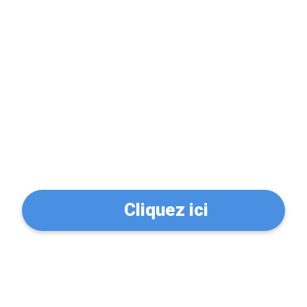
Problème de serrure?
Trouvez un serrurier à
Noisy-le-Grand (93160)
Cliquez ici