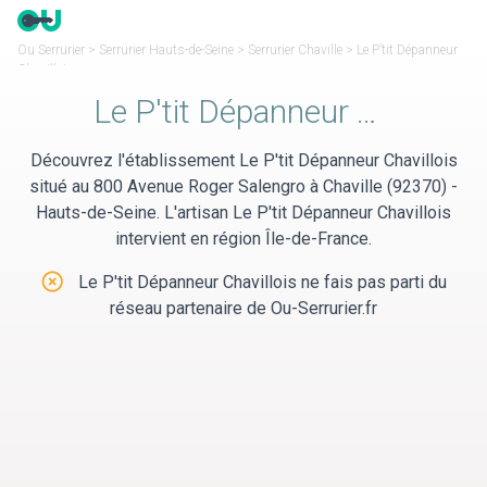
Panneau de gestion des cookies
Ou Serrurier
>
Serrurier Hauts-de-Seine
>
Serrurier Chaville
>
Le P’tit Dépanneur
Chavillois
Le P'tit Dépanneur Chavillois
Découvrez l'établissement Le P'tit Dépanneur Chavillois
situé au 800 Avenue Roger Salengro à Chaville (92370) -
Hauts-de-Seine. L'artisan Le P'tit Dépanneur Chavillois
intervient en région Île-de-France.
Le P'tit Dépanneur Chavillois ne fais pas parti du
réseau partenaire de Ou-Serrurier.fr