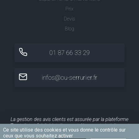
Prix
Devis
Blog
01 87 66 33 29
infos@ou-serrurier.fr
La gestion des avis clients est assurée par la plateforme
Trustpilot et fait l'objet d'un contrôle a posteriori. Ils sont
Ce site utilise des cookies et vous donne le contrôle sur
publiés pour une durée maximale de 10 ans.
ceux que vous souhaitez activer