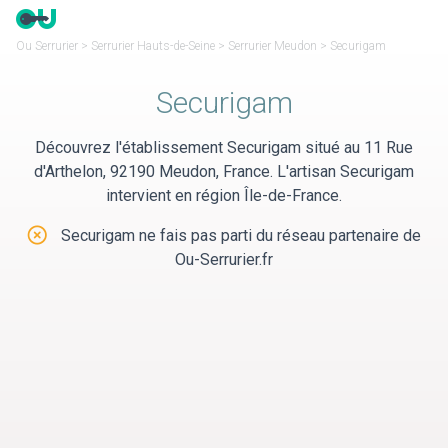
Panneau de gestion des cookies
Ou Serrurier
>
Serrurier Hauts-de-Seine
>
Serrurier Meudon
>
Securigam
Securigam
Découvrez l'établissement Securigam situé au 11 Rue
d'Arthelon, 92190 Meudon, France. L'artisan Securigam
intervient en région Île-de-France.
Securigam ne fais pas parti du réseau partenaire de
Ou-Serrurier.fr