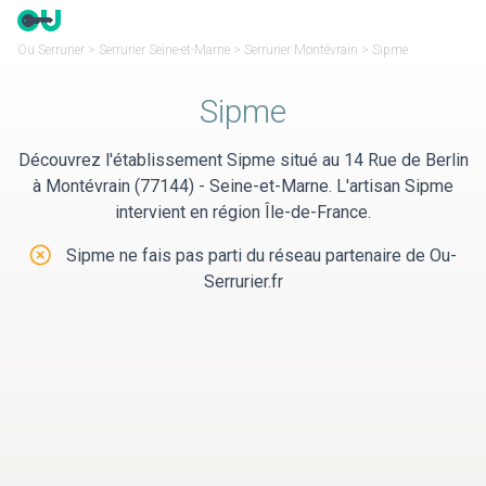
Panneau de gestion des cookies
Ou Serrurier
>
Serrurier Seine-et-Marne
>
Serrurier Montévrain
>
Sipme
Sipme
Découvrez l'établissement Sipme situé au 14 Rue de Berlin
à Montévrain (77144) - Seine-et-Marne. L'artisan Sipme
intervient en région Île-de-France.
Sipme ne fais pas parti du réseau partenaire de Ou-
Serrurier.fr