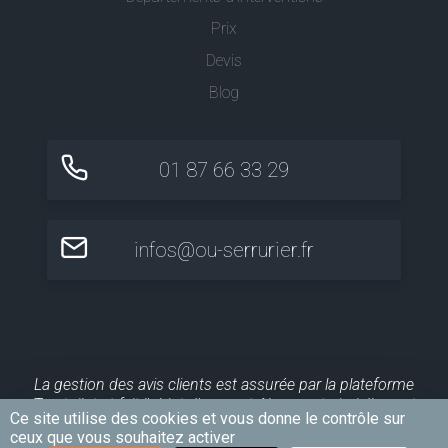
Prix
Devis
Blog
01 87 66 33 29
infos@ou-serrurier.fr
La gestion des avis clients est assurée par la plateforme
Trustpilot et fait l'objet d'un contrôle a posteriori. Ils sont
Ce site utilise des cookies et vous donne le contrôle sur
publiés pour une durée maximale de 10 ans.
ceux que vous souhaitez activer