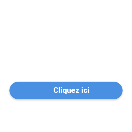
Problème de serrure?
Trouvez un serrurier à
Thizy-les-Bourgs (69240)
Cliquez ici