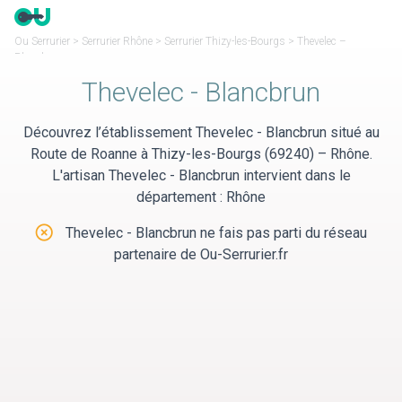
Panneau de gestion des cookies
Ou Serrurier
>
Serrurier Rhône
>
Serrurier Thizy-les-Bourgs
>
Thevelec –
Blancbrun
Thevelec - Blancbrun
Découvrez l’établissement Thevelec - Blancbrun situé au
Route de Roanne à Thizy-les-Bourgs (69240) – Rhône.
L'artisan Thevelec - Blancbrun intervient dans le
département : Rhône
Thevelec - Blancbrun ne fais pas parti du réseau
partenaire de Ou-Serrurier.fr