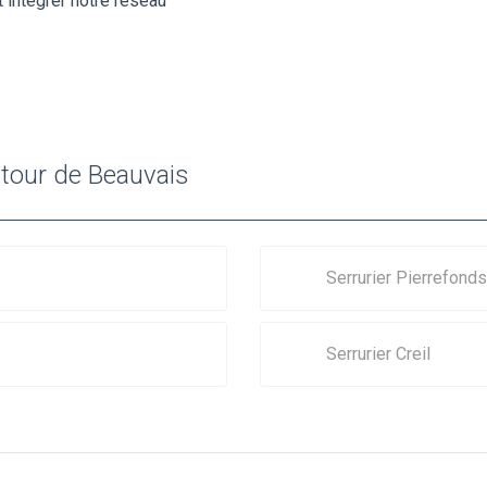
 intégrer notre réseau
utour de Beauvais
Serrurier Pierrefonds
Serrurier Creil