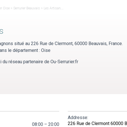
er Oise
>
Serrurier Beauvais
>
Les Artisans Compagnons
s
gnons situé au 226 Rue de Clermont, 60000 Beauvais, France.
ans le département : Oise
du réseau partenaire de Ou-Serrurier.fr
Addresse:
226 Rue de Clermont 60000 
08:00 – 20:00