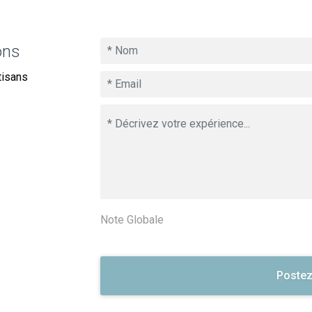
ons
tisans
Note Globale