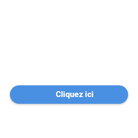
Problème de serrure?
Trouvez un serrurier à
Sartrouville (78500)
Cliquez ici