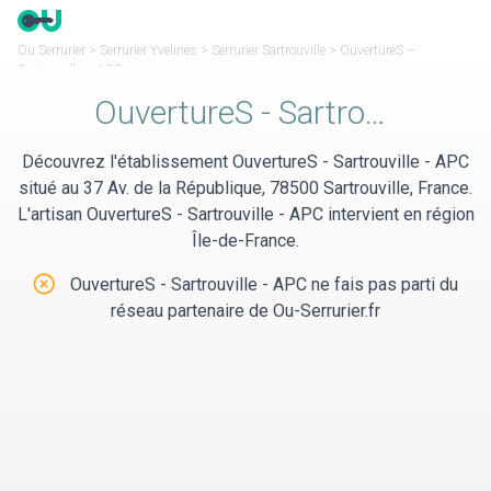
Panneau de gestion des cookies
Ou Serrurier
>
Serrurier Yvelines
>
Serrurier Sartrouville
>
OuvertureS –
Sartrouville – APC
OuvertureS - Sartrouville - APC
Découvrez l'établissement OuvertureS - Sartrouville - APC
situé au 37 Av. de la République, 78500 Sartrouville, France.
L'artisan OuvertureS - Sartrouville - APC intervient en région
Île-de-France.
OuvertureS - Sartrouville - APC ne fais pas parti du
réseau partenaire de Ou-Serrurier.fr