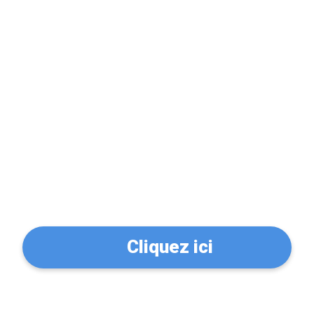
Problème de serrure?
Trouvez un serrurier à Le
Perreux-sur-Marne
(94170)
Cliquez ici