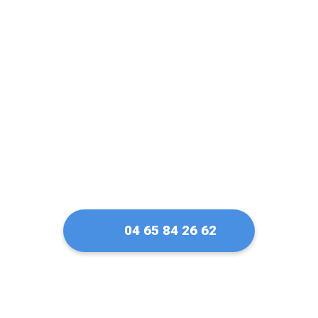
confiance pour ma
serrure Bricard à
Bourg-en-Bresse
04 65 84 26 62