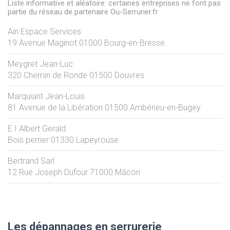
Liste informative et aléatoire: certaines entreprises ne font pas
partie du réseau de partenaire Ou-Serrurier.fr
Ain Espace Services
19 Avenue Maginot
01000
Bourg-en-Bresse
Meygret Jean-Luc
320 Chemin de Ronde
01500
Douvres
Marquiant Jean-Louis
81 Avenue de la Libération
01500
Ambérieu-en-Bugey
E.I Albert Gerald
Bois perrier
01330
Lapeyrouse
Bertrand Sarl
12 Rue Joseph Dufour
71000
Mâcon
Les dépannages en serrurerie