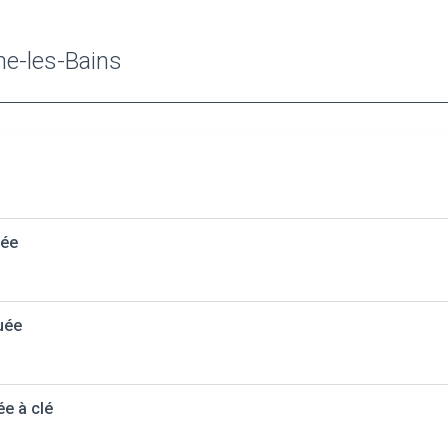
ne-les-Bains
uée
uée
ée à clé