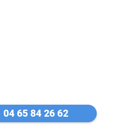
 Pas de panique !
es-Bains en 30
04 65 84 26 62