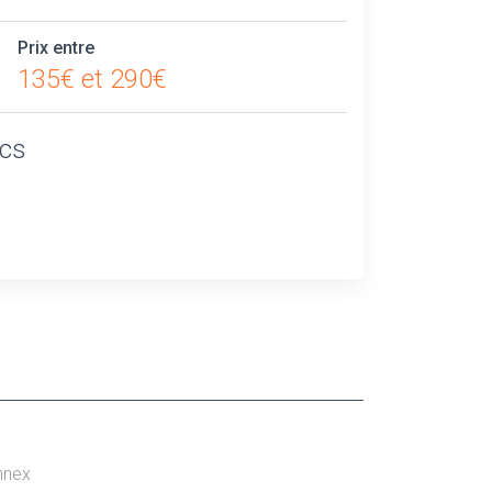
Prix entre
135€ et 290€
ics
nnex