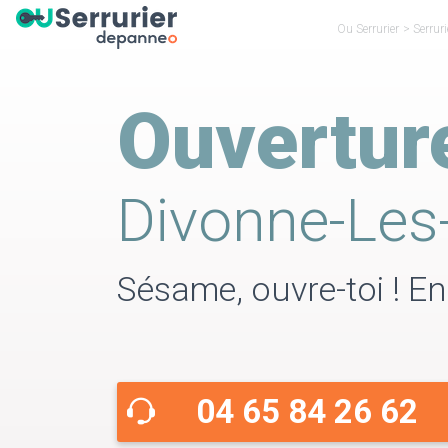
Ou Serrurier
>
Serruri
Ouvertur
Divonne-Les
Sésame, ouvre-toi ! En
04 65 84 26 62