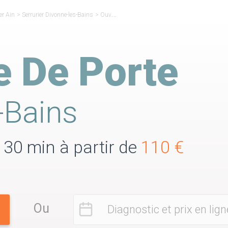
er Ain
>
Serrurier Divonne-les-Bains
>
Ouverture de Porte Divonne-les-Bains
e De Porte
-Bains
 30 min à partir de
110 €
Ou
Diagnostic et prix en lign