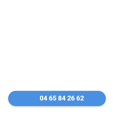
Expert en Volet
Electrique & Volet
Manuel dans l'Ain (01)
04 65 84 26 62