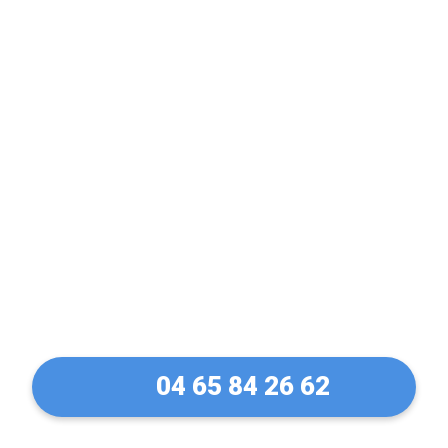
Expert en Volet
Electrique & Volet
Manuel dans l'Allier (03)
04 65 84 26 62