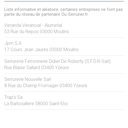
Liste informative et aléatoire: certaines entreprises ne font pas
partie du réseau de partenaire Ou-Serrurier.fr
Veranda Verancial - Alumetal
53 Rue du Repos
03000
Moulins
Jpm S.A
17 Cours Jean Jaurès
03000
Moulins
Serrurerie Ferronnerie Didier De Roberty (S.F.D.R-Sarl)
Rue Blaise Sallard
03400
Yzeure
Serrurerie Nouvelle Sarl
8 Rue du Champ Fromager
03400
Yzeure
Trap's Sa
La Barbouillere
58000
Saint-Eloi