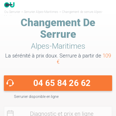
Ou Serrurier
>
Serrurier Alpes-Maritimes
>
Changement de serrure Alpes-
Maritimes
Changement De
Serrure
Alpes-Maritimes
La sérénité à prix doux. Serrure à partir de
109
€
04 65 84 26 62
Serrurier disponible en ligne
Diagnostic et prix en ligne