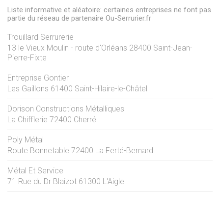
Liste informative et aléatoire: certaines entreprises ne font pas
partie du réseau de partenaire Ou-Serrurier.fr
Trouillard Serrurerie
13 le Vieux Moulin - route d'Orléans
28400
Saint-Jean-
Pierre-Fixte
Entreprise Gontier
Les Gaillons
61400
Saint-Hilaire-le-Châtel
Dorison Constructions Métalliques
La Chifflerie
72400
Cherré
Poly Métal
Route Bonnetable
72400
La Ferté-Bernard
Métal Et Service
71 Rue du Dr Blaizot
61300
L'Aigle