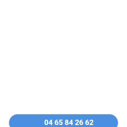
Votre Blindage de porte
A2P dans les Alpes-
Maritimes. La protection
sans concession
04 65 84 26 62